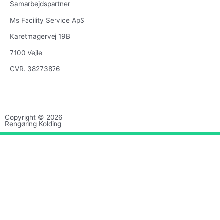
Samarbejdspartner
Ms Facility Service ApS
Karetmagervej 19B
7100 Vejle
CVR. 38273876
F
G
a
o
Copyright © 2026
Rengøring Kolding
c
o
e
g
b
l
o
e