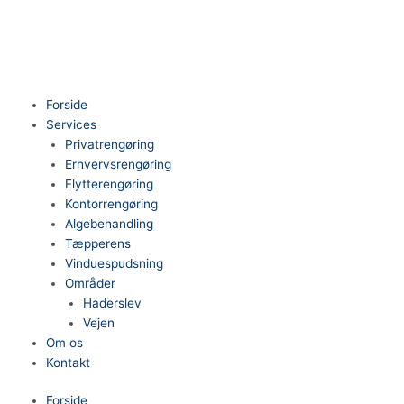
Gå
til
indholdet
Forside
Services
Privatrengøring
Erhvervsrengøring
Flytterengøring
Kontorrengøring
Algebehandling
Tæpperens
Vinduespudsning
Områder
Haderslev
Vejen
Om os
Kontakt
Forside